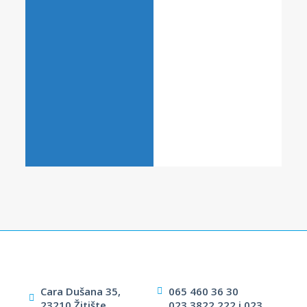
Cara Dušana 35,
065 460 36 30
23210 Žitište
023 3822 222 i 023